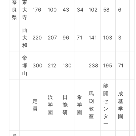
奈
東
良
大
176
100
43
34
102
58
6
県
寺
西
大
220
207
96
71
141
103
3
和
帝
塚
300
212
130
238
195
71
山
能
馬
開
成
浜
日
希
定
渕
セ
基
学
能
学
員
教
ン
学
園
研
園
室
タ
園
ー