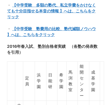
・
【中学受験 多額の塾代、私立学費をかけなく
ても十分目指せる本音の情報 】へは、こちらをク
リック
・
【中学受験 塾費用の比較、塾代減額ノウハウ
】へは、こちらをクリック
2016年春入試、 塾別合格者実績 （各塾の発表数
を引用）
能
馬
開
成
浜
日
希
定
渕
セ
基
学
能
学
員
教
ン
学
園
研
園
室
タ
園
ー