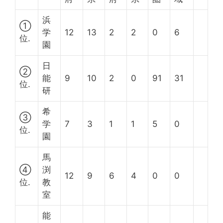
浜
①
学
12
13
2
2
0
6
位.
園
日
②
能
9
10
2
0
91
31
位.
研
希
③
学
7
3
1
1
5
0
位.
園
馬
④
渕
12
9
6
4
0
0
位.
教
室
能