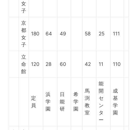
女
子
京
都
180
64
49
58
25
111
女
子
立
命
120
28
60
42
11
110
館
能
馬
開
成
浜
日
希
定
渕
セ
基
学
能
学
員
教
ン
学
園
研
園
室
タ
園
ー