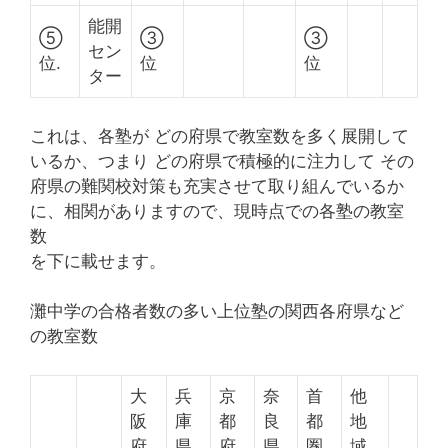
能開
⑤
③
③
セン
位.
位
位
ター
これは、各塾が どの府県で教室数を多く展開して
いるか、つまり どの府県で積極的に注力して その
府県の難関校対策も充実させて取り組んでいるか
に、相関がありますので、現時点での各塾の教室
数
を下に載せます。
灘中学の合格者数の多い上位塾の関西各府県など
の教室数
大
兵
京
奈
首
他
阪
庫
都
良
都
地
府
県
府
県
圏
域