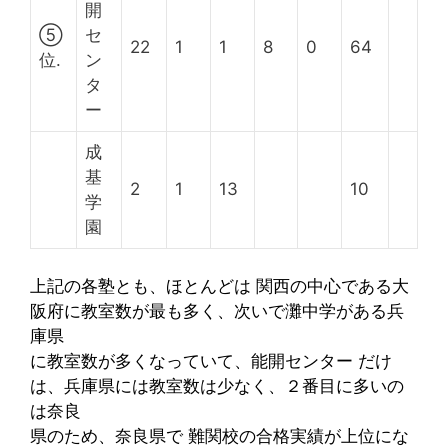
開
⑤
セ
22
1
1
8
0
64
位.
ン
タ
ー
成
基
2
1
13
10
学
園
上記の各塾とも、ほとんどは 関西の中心である大
阪府に教室数が最も多く、次いで灘中学がある兵
庫県
に教室数が多くなっていて、能開センター だけ
は、兵庫県には教室数は少なく、２番目に多いの
は奈良
県のため、奈良県で 難関校の合格実績が上位にな