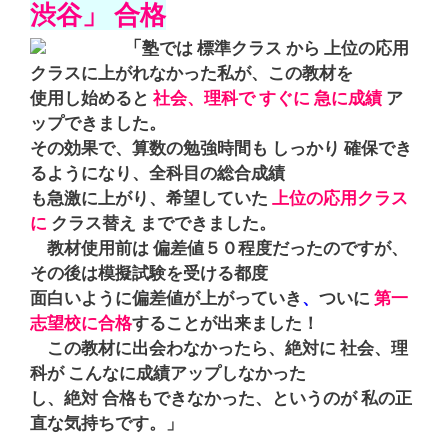
渋谷」 合格
「
塾では 標準クラス から 上位の応用
クラスに上がれなかった私が、
この教材を
使用し始めると
社会、理科で すぐに 急に成績
ア
ップできました。
その効果で、
算数の勉強時間も しっかり 確保でき
るようになり、全科目の総合成績
も急激に上がり、希望していた
上位の応用クラス
に
クラス替え までできました。
教材使用前は 偏差値５０程度だったのですが、
その後は模擬試験
を受ける都度
面白いように偏差値が上がっていき
、
ついに
第一
志望校に
合格
することが出来ました！
この教材に出会わなかったら、絶対に 社会、理
科が こんなに成績
アップしなかった
し、絶対 合格もできなかった、というのが 私の正
直な気持ちです。」