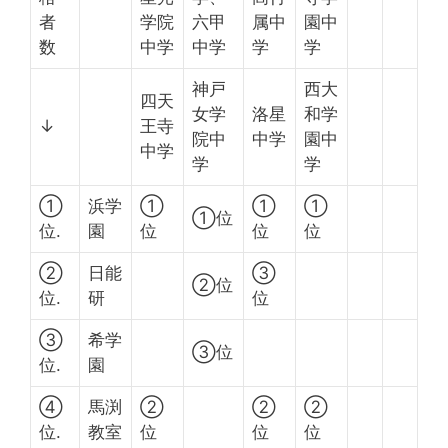
者
学院
六甲
属中
園中
数
中学
中学
学
学
神戸
西大
四天
女学
洛星
和学
↓
王寺
院中
中学
園中
中学
学
学
①
浜学
①
①
①
①位
位.
園
位
位
位
②
日能
③
②位
位.
研
位
③
希学
③位
位.
園
④
馬渕
②
②
②
位.
教室
位
位
位