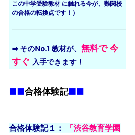
この中学受験教材 に触れる
今が、
難関校
の合格の転換点です！）
無料
で 今
➡ そのNo.1 教材が、
すぐ
入手できます！
）
■■
合格体験記
■■
合格体験記１：
「渋谷教育学園