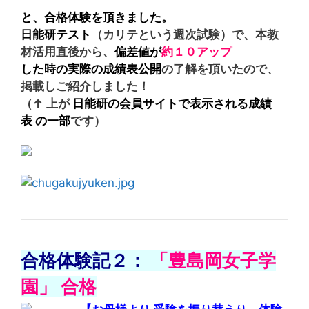
と、合格体験を頂きました。
日能研テスト
（カリテという週次試験）で、本教
材活用直後から、
偏差値が
約１０アップ
した時
の実際の成績表公開
の了解を頂いたので、
掲載しご紹介しました！
（↑ 上が
日能研の会員サイトで表示される成績
表 の一部
です）
合格体験記２：
「豊島岡女子学
園」 合格