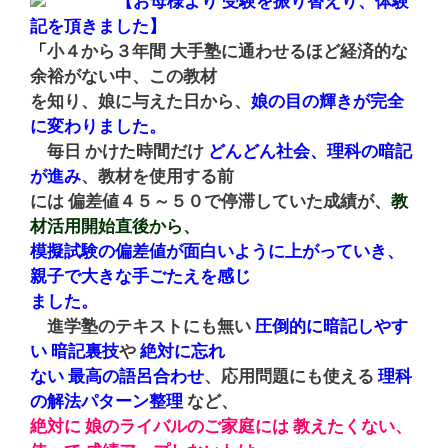
【
お母様より 受験を振り替えり、体験
記を頂きました】
「
小４から３年間 大手塾に通わせるほど経済的な
余裕がない中、この教材
を知り、娘に与えた日から、
娘の目の輝きが完全
に変わりました。
毎日 かけた時間だけ
どんどん社会、理科の暗記
が進み
、教材を使用する前
には 偏差値４５～５０で停滞していた成績が
、
教
材活用
開始直後から、
模擬試験の偏差値が面白いように上がっていき、
親子で大きな手ごたえを感じ
ました。
進学塾のテキストにも無い
圧倒的に暗記しやす
い 暗記
裏技
や
絶対に忘れ
ない 最高の語呂合わせ
、応用問題にも使える
理科
の解法パターン整理
など、
絶対に 娘のライバルのご家庭には 教えたくない、