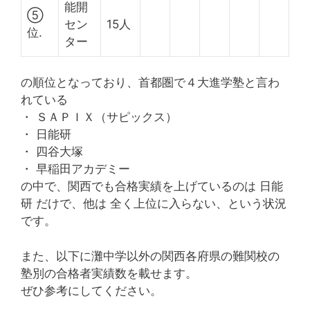
能開
⑤
セン
15人
位.
ター
の順位となっており、首都圏で４大進学塾と言わ
れている
・ ＳＡＰＩＸ（サピックス）
・ 日能研
・ 四谷大塚
・ 早稲田アカデミー
の中で、関西でも合格実績を上げているのは 日能
研 だけで、他は 全く上位に入らない、という状況
です。
また、以下に灘中学以外の関西各府県の難関校の
塾別の合格者実績数を載せます。
ぜひ参考にしてください。