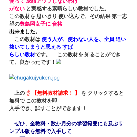
使って 成績アップしないわけ
がない
と実感する素晴らしい教材でした。
この教材を 思いきり 使い込んで、その結果 第一志
望の
豊島岡女子に
合格
出来ました。
この教材は
使う人が、使わない人を、全員 追い
抜いて
しまうと思える すば
らしい教材
です。 この教材を 知ることができ
て、良かったです！
上の
☝
【無料教材請求！ 】
を クリックすると
無料で この教材を即
入手でき、試すことができます！
ぜひ、全教科・数か月分の学習範囲にも及ぶサ
ンプル版を無料で入手
して