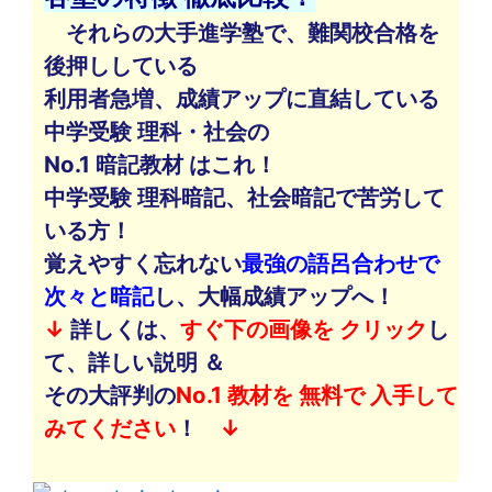
それらの大手進学塾で、難関校合格を
後押ししている
利用者急増、成績アップに直結している
中学受験 理科・社会の
No.1 暗記教材 はこれ！
中学受験 理科暗記、社会暗記で苦労して
いる方！
覚えやすく忘れない
最強の語呂合わせで
次々と暗記
し、大幅成績アップへ！
↓
詳しくは、
すぐ下の画像を クリック
し
て、詳しい説明 ＆
その大評判の
No.1 教材を 無料で 入手して
みてください
！
↓