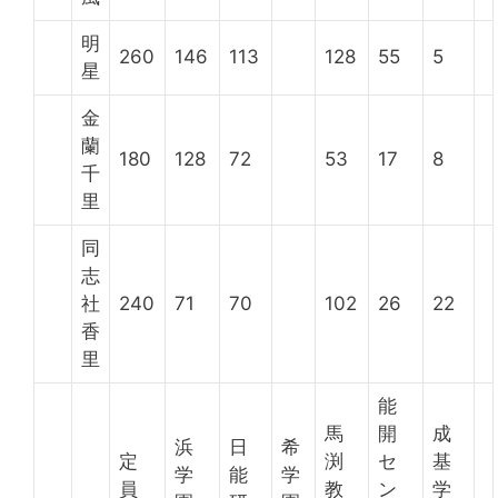
明
260
146
113
128
55
5
星
金
蘭
180
128
72
53
17
8
千
里
同
志
社
240
71
70
102
26
22
香
里
能
馬
開
成
浜
日
希
定
渕
セ
基
学
能
学
員
教
ン
学