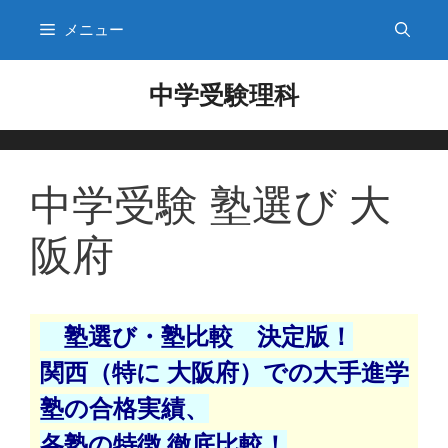
メニュー
コ
中学受験理科
ン
テ
ン
ツ
中学受験 塾選び 大
へ
ス
阪府
キ
ッ
プ
塾選び・塾比較 決定版！
関西（特に 大阪府）での大手進学
塾の合格実績、
各塾の特徴 徹底比較！