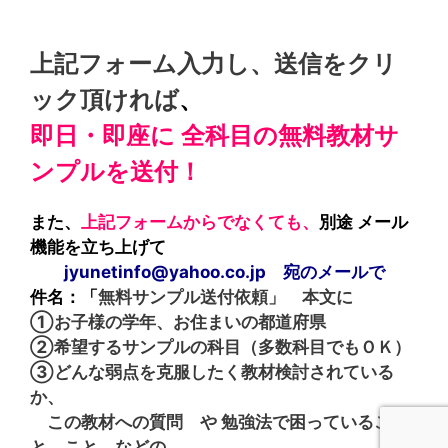
上記フォーム入力し、送信をクリ
ック頂ければ
、
即日・即座に 全科目の無料教材サ
ンプルを送付！
また、
上記フォームからでなくても、
別途 メール
機能を立ち上げて
jyunetinfo@yahoo.co.jp 宛のメールで
件名：「
無料サンプル送付依頼」
本文に
①お子様の学年、お住まいの都道府県
②希望するサンプルの科目（多数科目でもＯＫ）
③どんな弱点を克服したく教材検討されている
か、
この教材への質問 や 勉強法で困っているこ
と、
こと、などの