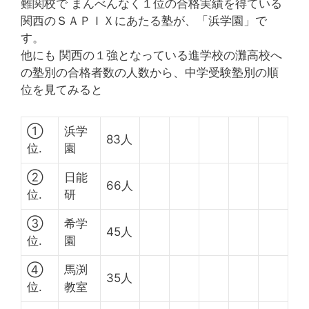
難関校で まんべんなく１位の合格実績を得ている
関西のＳＡＰＩＸにあたる塾が、「浜学園」で
す。
他にも 関西の１強となっている進学校の灘高校へ
の塾別の合格者数の人数から、中学受験塾別の順
位を見てみると
①
浜学
83人
位.
園
②
日能
66人
位.
研
③
希学
45人
位.
園
④
馬渕
35人
位.
教室