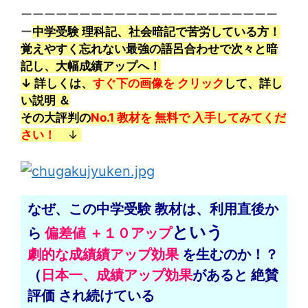
ーーーーーーーーーーーーーーーーーーーーーー
ー
中学受験 理科記、社会暗記で苦労している方！
覚えやすく忘れない最強の語呂合わせで次々と暗
記し、大幅成績アップへ！
↓ 詳しくは、
すぐ下の画像を クリック
して、詳し
い説明 ＆
その大評判の
No.1 教材を 無料で 入手してみてくだ
さい！
↓
なぜ、この中学受験
教材は、
利用直後か
という
ら
偏
差値 ＋
１０アップ
劇的な成績績アップ効果
を
生むのか！？
（
日本一、成績アップ効果
があると 絶賛
評価
され
続けている