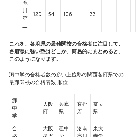
滝
川
120
54
106
22
第
二
これを、各府県の最難関校の合格者に注目して、
各府県に強い塾はどこか、簡易的にまとめると、
このようになります。
灘中学の合格者数の多い上位塾の関西各府県での
最難関校の合格者数 順位
灘
大阪
兵庫
京都
奈良
中
府
県
府
県
学
合
大阪
灘中
洛南
東大
格
星光
学、
高付
寺学