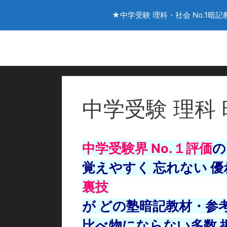
★中学受験 理科・社会 No.1暗記
コ
ン
テ
ン
ツ
へ
中学受験 理科
ス
キ
ッ
中学受験界 No.１評価
の
プ
覚えやすく 忘れない 
裏技
が どの塾暗記教材・参
比べ物にならない多数 