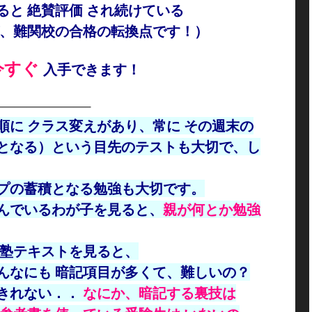
ると 絶賛
評価
され
続けている
、
難関校の合格の転換点です！）
今すぐ
入手できます！
———————–
に クラス変えがあり、常に その週末の
となる）という目先のテストも大切で、し
プの蓄積となる勉強も大切です。
んでいるわが子を見ると、
親が何とか勉強
 塾テキストを見ると、
んなにも 暗記項目が多くて、難しいの？
きれない．．
なにか、暗記する裏技は