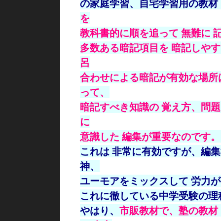
の家庭
学習、自宅学習用の教材
を
教科書的に順を
追って 無難に
多数ある暗記項目を 暗記しやす
呂
合わせ
による暗記が有効な場所
って、
暗記すべき
知識の 覚え方、問
に
意識した 編集が
重要なのです
これは 非常に有効ですが、編
神、
ユーモアをミックスして 労力
これに徹している中学受験の理
やはり、
市販教材で、塾の教材 