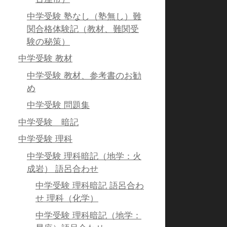
中学受験 塾なし（塾無し）難
関合格体験記（教材、難関受
験の秘策）
中学受験 教材
中学受験 教材、参考書のお勧
め
中学受験 問題集
中学受験 暗記
中学受験 理科
中学受験 理科暗記（地学：火
成岩） 語呂合わせ
中学受験 理科暗記 語呂合わ
せ 理科（化学）
中学受験 理科暗記（地学：