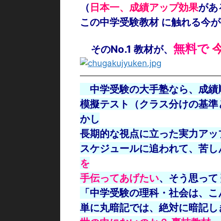
（
日本一、成績アップ効果
があ
この中学受験教材 に触れる
今が
無料で
➡
そのNo.1 教材が、
—————————————————
中学受験の大手塾なら、成績順
模擬テスト（クラス分けの基準
かし
長期的な視点に立った実力アッ
スケジュールに追われて、苦し
を
手伝って
あげたい
、そう思って
「中学受験の理科・社会は、こ
単に丸暗記では、絶対に暗記し