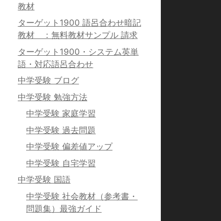
教材
ターゲット1900 語呂合わせ暗記
教材 ：無料教材サンプル 請求
ターゲット1900・システム英単
語・対応語呂合わせ
中学受験 ブログ
中学受験 勉強方法
中学受験 家庭学習
中学受験 過去問題
中学受験 偏差値アップ
中学受験 自宅学習
中学受験 国語
中学受験 社会教材（参考書・
問題集）最強ガイド