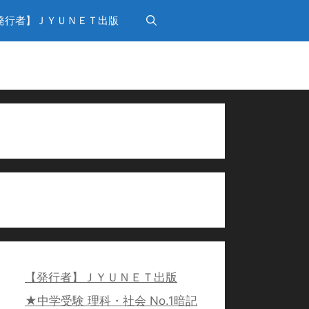
発行者】ＪＹＵＮＥＴ出版
【発行者】ＪＹＵＮＥＴ出版
★中学受験 理科・社会 No.1暗記