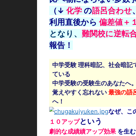
（↓
化学
の
語呂合わせ
利用直後から
偏差値＋
となり、
難関校に逆転
報告！
中学受験 理科暗記、社会暗記
ている
中学受験の受験生のあなたへ
覚えやすく忘れない
最強の語
へ！
なぜ、こ
という
１０アップ
劇的な成績績アップ効果
を
生む