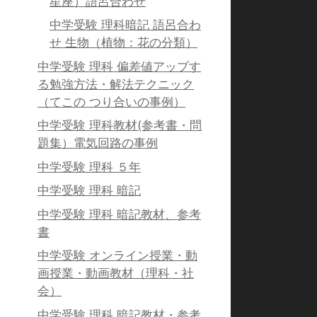
星座）語呂合わせ
中学受験 理科暗記 語呂合わ
せ 生物（植物：花の分類）
中学受験 理科 偏差値アップす
る勉強方法・解法テクニック
（てこの つり合いの事例）
中学受験 理科教材(参考書・問
題集）電気回路の事例
中学受験 理科 ５年
中学受験 理科 暗記
中学受験 理科 暗記教材、参考
書
中学受験 オンライン授業・動
画授業・動画教材（理科・社
会）
中学受験 理科 暗記教材・参考