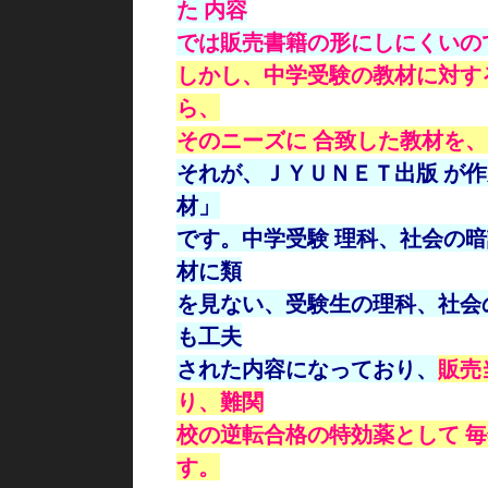
た 内容
では販売
書籍の形にしにくい
しかし、中学受験の教材に対す
ら、
そのニーズ
に 合致した教材を
それが、ＪＹＵＮＥＴ出版 が
材」
です。中学受験 理科、社会の
材に類
を見ない、受験生の理科、社会
も工夫
された内容になっており、
販売
り、難関
校の逆転合格の
特効薬として 
す。