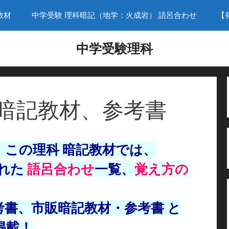
教材
中学受験 理科暗記（地学：火成岩） 語呂合わせ
【
中学受験理科
 暗記教材、参考書
 この
理科 暗記教材では、
優れた
語呂合わせ
一覧、
覚え方の
考書、市販暗記教材・参考書 と
掲載！