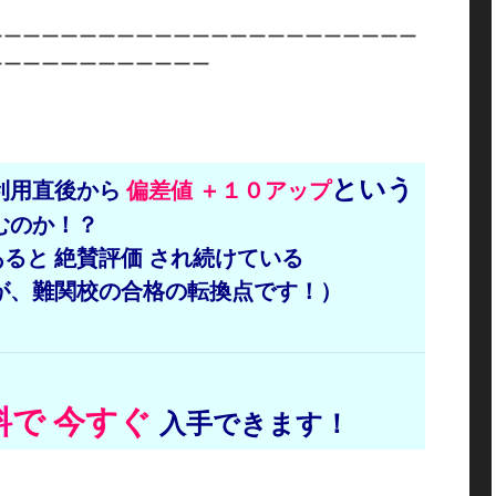
ーーーーーーーーーーーーーーーーーーーーーーー
ーーーーーーーーーーーー
という
利用直後から
偏
差値 ＋
１０アップ
むのか！？
ると 絶賛
評価
され
続けている
が、
難関校の合格の転換点です！）
料
で 今すぐ
入手できます！