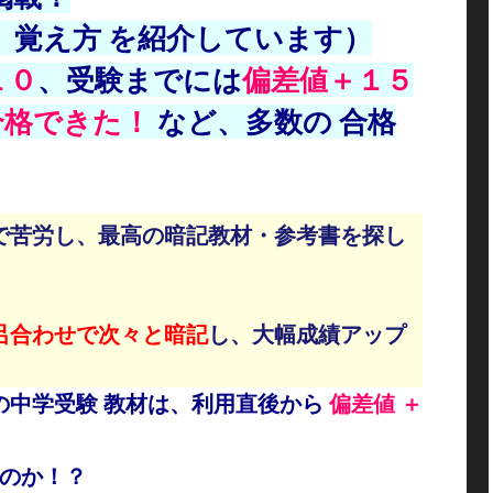
、覚え方 を紹介しています）
１０
、受験までには
偏差値＋１５
合格できた！
など、多数の 合格
で苦労し、最高の暗記教材・参考書を探し
。
呂合わせで次々と暗記
し、大幅成績アップ
の中学受験
教材は、
利用直後から
偏
差値 ＋
のか！？