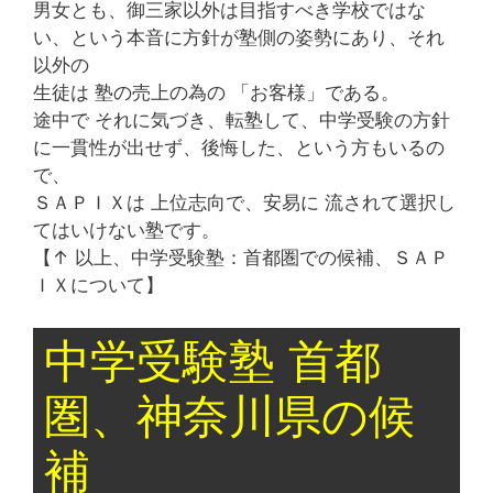
男女とも、御三家以外は目指すべき学校ではな
い、という本音に方針が塾側の姿勢にあり、それ
以外の
生徒は 塾の売上の為の 「お客様」である。
途中で それに気づき、転塾して、中学受験の方針
に一貫性が出せず、後悔した、という方もいるの
で、
ＳＡＰＩＸは 上位志向で、安易に 流されて選択し
てはいけない塾です。
【↑ 以上、中学受験塾：首都圏での候補、ＳＡＰ
ＩＸについて】
中学受験塾 首都
圏、神奈川県の候
補