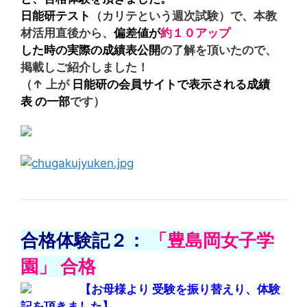
日能研テスト
（カリテという週次試験）で、本教
材活用直後から、
偏差値が
約１０アップ
した時
の実際の成績表公開
の了解を頂いたので、
掲載しご紹介しました！
（↑ 上が
日能研の会員サイトで表示される成績
表 の一部
です）
合格体験記２：
「豊島岡女子学
園」 合格
【
お母様より 受験を振り替えり、体験
記を頂きました】