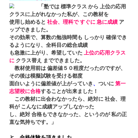
「
塾では 標準クラス から 上位の応用
クラスに上がれなかった私が、
この教材を
使用し始めると
社会、理科で すぐに 急に成績
ア
ップできました。
その効果で、
算数の勉強時間も しっかり 確保でき
るようになり、全科目の総合成績
も急激に上がり、希望していた
上位の応用クラス
に
クラス替え までできました。
教材使用前は 偏差値５０程度だったのですが、
その後は模擬試験
を受ける都度
面白いように偏差値が上がっていき
、
ついに
第一
志望校に
合格
することが出来ました！
この教材に出会わなかったら、絶対に 社会、理
科が こんなに成績
アップしなかった
し、絶対 合格もできなかった、というのが 私の正
直な気持ちです。」
と、合格体験を頂きました。