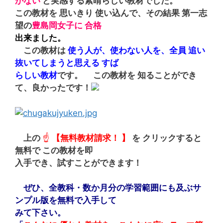
がない
と実感する素晴らしい教材でした。
この教材を 思いきり 使い込んで、その結果 第一志
望の
豊島岡女子に
合格
出来ました。
この教材は
使う人が、使わない人を、全員 追い
抜いて
しまうと思える すば
らしい教材
です。 この教材を 知ることができ
て、良かったです！
上の
☝
【無料教材請求！ 】
を クリックすると
無料で この教材を即
入手でき、試すことができます！
ぜひ、全教科・数か月分の学習範囲にも及ぶサ
ンプル版を無料で入手
して
みて下さい。