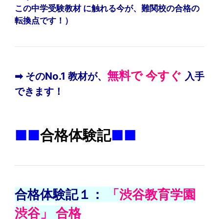
この中学受験教材 に触れる
今が、
難関校の合格の
転換点です！）
無料
で 今すぐ
➡ そのNo.1 教材が、
入手
できます！
）
■■
合格体験記
■■
合格体験記１：
「渋谷教育学園
渋谷」 合格