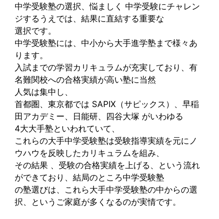
中学受験塾の選択、悩ましく 中学受験にチャレン
ジするうえでは、結果に直結する重要な
選択です。
中学受験塾には、中小から大手進学塾まで様々あ
ります。
入試までの学習カリキュラムが充実しており、有
名難関校への合格実績が高い塾に当然
人気は
集中し、
首都圏、東京都では SAPIX（サピックス）、早稲
田アカデミー、日能研、四谷大塚 がいわゆる
4大大手塾と
いわれていて、
これらの大手中学受験塾は受験指導実績を元にノ
ウハウを反映したカリキュラムを組み、
その結果 、
受験の合格実績を上げる、という流れ
ができており、結局のところ
中学受験塾
の塾選びは、
これら大手中学受験塾の中からの選
択、というご家庭が多くなるのが実情です。