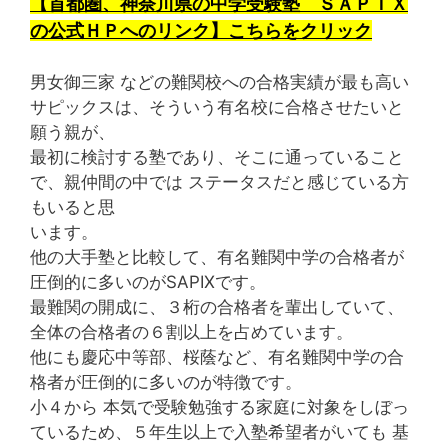
【首都圏、神奈川県の中学受験塾 ＳＡＰＩＸ
の公式ＨＰへのリンク】こちらをクリック
男女御三家 などの難関校への合格実績が最も高い
サピックスは、そういう有名校に合格させたいと
願う親が、
最初に検討する塾であり、そこに通っていること
で、親仲間の中では ステータスだと感じている方
もいると思
います。
他の大手塾と比較して、有名難関中学の合格者が
圧倒的に多いのがSAPIXです。
最難関の開成に、３桁の合格者を輩出していて、
全体の合格者の６割以上を占めています。
他にも慶応中等部、桜蔭など、有名難関中学の合
格者が圧倒的に多いのが特徴です。
小４から 本気で受験勉強する家庭に対象をしぼっ
ているため、５年生以上で入塾希望者がいても 基