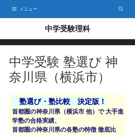
メニュー
コ
中学受験理科
ン
テ
ン
ツ
中学受験 塾選び 神
へ
ス
奈川県（横浜市）
キ
ッ
プ
塾選び・塾比較 決定版！
首都圏の神奈川県（横浜市 他）で 大手進
学塾の合格実績、
首都圏の神奈川県の各塾の特徴 徹底比