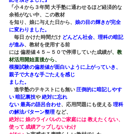
「
小４から３年間 大手塾に通わせるほど経済的な
余裕がない中、この教材
を知り、娘に与えた日から、
娘の目の輝きが完全
に変わりました。
毎日 かけた時間だけ
どんどん社会、理科の暗記
が進み
、教材を使用する前
には 偏差値４５～５０で停滞していた成績が
、
教
材活用
開始直後から、
模擬試験の偏差値が面白いように上がっていき、
親子で大きな手ごたえを感じ
ました。
進学塾のテキストにも無い
圧倒的に暗記しやす
い 暗記
裏技
や
絶対に忘れ
ない 最高の語呂合わせ
、応用問題にも使える
理科
の解法パターン整理
など、
絶対に 娘のライバルのご家庭には 教えたくない、
使って 成績アップしないわけ