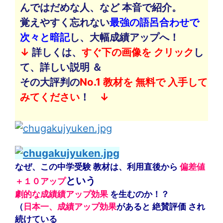
んではだめな人、など 本音で紹介。
覚えやすく忘れない
最強の語呂合わせで
次々と暗記
し、大幅成績アップへ！
↓
詳しくは、
すぐ下の画像を クリック
し
て、詳しい説明 ＆
その大評判の
No.1 教材を 無料で 入手して
みてください
！
↓
なぜ、この中学受験
教材は、
利用直後から
偏
差値
という
＋
１０アップ
劇的な成績績アップ効果
を
生むのか！？
（
日本一、成績アップ効果
があると 絶賛
評価
され
続けている